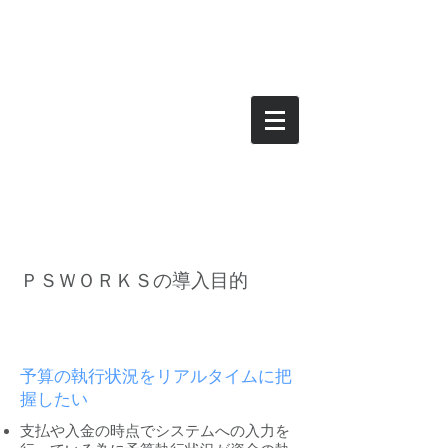
どこよりも使いやすいソフトウェアを目指し
て
パーソナルソフト株式会
社
ＰＳＷＯＲＫＳの導入目的
予算管理に関する課題
予算の執行状況をリアルタイムに把
握したい
支払や入金の時点でシステムへの入力を