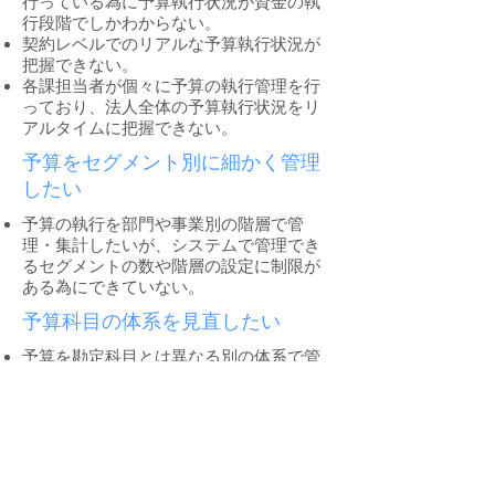
行っている為に予算執行状況が
資金の執
行段階でしかわからない。
契約レベルでのリアルな予算執行状況が
把握できない。
各課担当者が個々に予算の執行管理を行
っており、法人全体の予算執行
状況を
リ
アルタイムに把握できない。
予算をセグメント別に細かく管理
したい
予算の執行を部門や事業別の階層で管
理・集計したいが、システムで管理
でき
るセグメントの数や階層の設定に制限が
ある為にできていない。
予算科目の体系を見直したい
予算を勘定科目とは異なる別の体系で管
理したいが、システムで設定できる
内容
に制限がある為にできていない。
科目体系を自由に変更することができ
ず、科目追加や変更についてその都度、
業者に依頼しなければならない。
設定できる科目階層に制限がある。