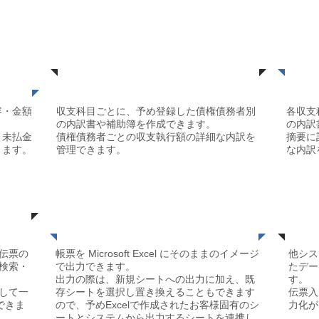
訳管
債権者債務者別集計
容・金額
収支科目ごとに、予め登録した債権債務者別
各収支
。
の内訳書や補助簿を作成できます。
の内訳
・未払金
債権債務者ごとの収支執行額の詳細な内訳を
摘要に
きます。
管理できます。
な内訳
出
​外部データ出
力
伝票の
帳票を Microsoft Excel にそのままのイメージ
他シス
検索・
で出力できます。
たデー
出力の際は、新規シートへの出力に加え、既
す。
して一
存シートを選択し置き換えることもできます
伝票入
力できま
ので、予めExcelで作成されたお客様固有のシ
力化が
ートとシステムから出力するシートを連携し