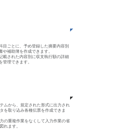
​摘要別集計
科目ごとに、予め登録した摘要内容別
書や補助簿を作成できます。
記載された内容別に収支執行額の詳細
を管理できます。
外部データの取り込
み
テムから、規定された形式に出力され
タを取り込み各種伝票を作成できま
力の重複作業をなくして入力作業の省
図れます。