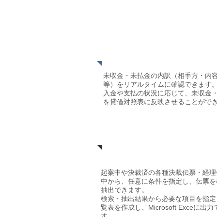
​未収金・未払金の内
理
未収金・未払金の内訳（相手方・内
等）をリアルタイムに確認できます
入金や支払の状況に応じて、未収金
を貸借対照表に反映させることがで
各種情報の検索と抽
起案中や決裁済の各種決裁伝票・経理
中から、任意に条件を指定し、伝票を
抽出できます。
検索・抽出結果から必要な項目を指定
覧表を作成し、Microsoft Exceに出
す。