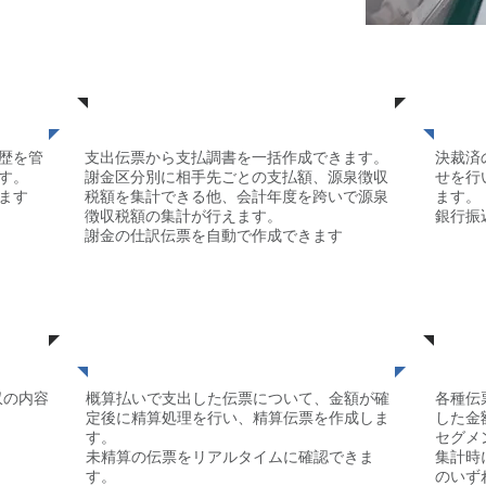
償
謝金管理
歴を管
支出伝票から支払調書を一括作成できます。
決裁済
す。
謝金区分別に相手先ごとの支払額、源泉徴収
せを行
ます
税額を集計できる他、会計年度を跨いで源泉
ます。
徴収税額の集計が行えます。
銀行振
謝金の仕訳伝票を自動で作成できます
​概算払いの精
算
収の内容
概算払いで支出した伝票について、金額が確
各種伝
定後に精算処理を行い、精算伝票を作成しま
した金
す。
セグメ
未精算の伝票をリアルタイムに確認できま
集計時
す。
のいず