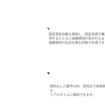
​固定資産管理（減価
却）
固定資産台帳を登録し、固定資産の履
理するとともに減価償却計算が行えま
減価償却の仕訳伝票を自動で作成でき
契約の未済管理
契約をした案件の内、現時点で未検
を
リアルタイムに確認できます。